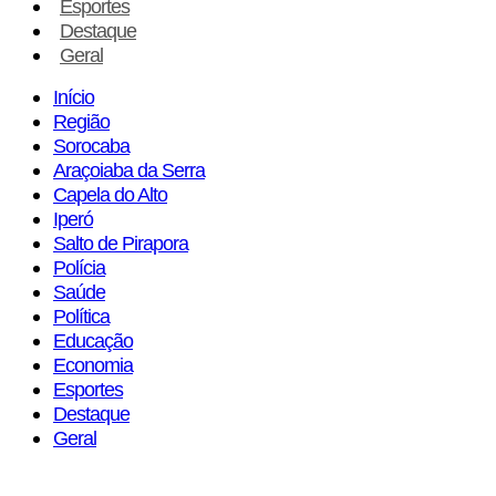
Esportes
Destaque
Geral
Início
Região
Sorocaba
Araçoiaba da Serra
Capela do Alto
Iperó
Salto de Pirapora
Polícia
Saúde
Política
Educação
Economia
Esportes
Destaque
Geral